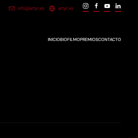
info@artyc.es
artyc.es
INICIO
BIO
FILMO
PREMIOS
CONTACTO