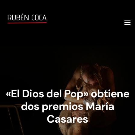
«El Dios del Pop» obtiene
dos premios María
Casares